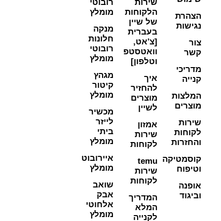
ירות
רובוטי
לקוחות
מומלץ
ל שיין
מנקה
עברית
חלונות
צ'אט,
רובוטי
ואטסטפ
מומלץ
טלפון]
מגהץ
יך
קיטור
החזיר
מומלץ
וצרים
שיין
מכשיר
לייזר
מזון
ביתי
ירות
מומלץ
קוחות
איירובוט
tem
מומלץ
ירות
קוחות
שואב
אבק
מדריך
אלחוטי
מלא
מומלץ
קנייה