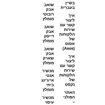
שיין
שואב
עברית
אבק
רובוטי
יך
מומלץ
יצור
שר עם
שואב
ירות
אבק
לקוחות
דייסון
ל
מומלץ
סוס
שואב
אבק
יך
שארק
יצור
מומלץ
שר עם
ירות
מכשיר
לקוחות
אנטי
ל
אייג'ינג
קסט
ביתי
מומלץ
אתר
פולני
מכשיר
עיסוי