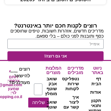
נות חכם יותר באינטרנט?
, אזהרות חשובות, טיפים שחוסכים
פני כולם – בלי ספאם.
אני גם רוצה!
יכים
המלצות
רוצים
ילים
מוצרים
להישאר
רותם
טפליקס
שואב
צרפתי:
מעודכנים?
ירות
אבק
ishoppingils@gmail.com
קוחות
שוטף
שמעון
לוי:
מומלץ
shimon@www.ishopping.co.il
יך
יצור
שואב
שליחה
שר עם
שוטף