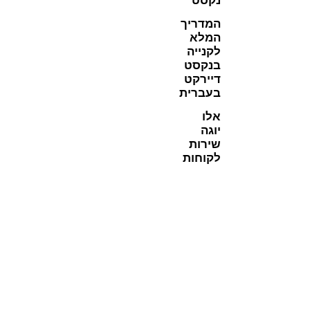
קסט
מדריך
מלא
קנייה
נקסט
יירקט
עברית
לו
וגה
ירות
קוחות