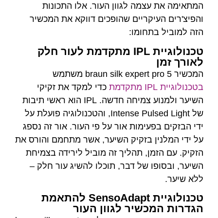
מה לגוון העור. אלו התכונות
קריים שהופכים דווקא את המכשיר
חומו:
טכנולוגיית IPL מתקדמת לעור חלק
כדי למקד את זקיקי
השיער ולמנוע צמיחה חדשה. IPL הוא ראשי תיבות
של Intense Pulsed Light, והטכנולוגיה פועלת על
ימות אור על פי העור. אור זה נספג
 בזקיק השיער, אשר מתחמם והורס את
ן, תהליך זה מוביל לירידה בצמיחת
 של דבר, תוכלו להשיג עור חלק –
טכנולוגיית SensoAdapt להתאמת
שיר לגוון העור