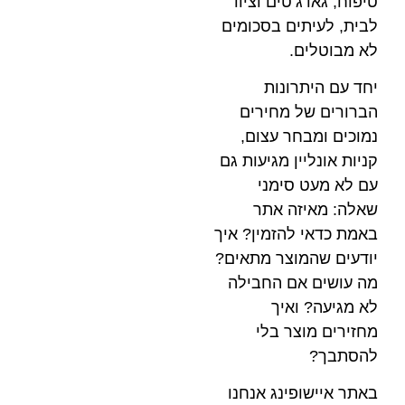
ם וציוד
בסכומים
ות
חירים
עצום,
מגיעות גם
מני
אתר
מין? איך
ר מתאים?
החבילה
ך
בלי
ג אנחנו