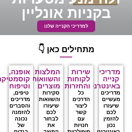
בקניות אונל
למדריכי הקנייה שלנו
מתחילים כאן 
אופנה,
המלצות
שירות
קוסמטיקה
והשוואות
לקוחות
וטיפוח
מוצרים
והחזרות
טיפים,
סקירות
כל
מדריכים
והשוואות
הדרכים
והסברים
שיעזרו
ליצור
להזמנה
לכם
קשר
נכונה
לבחור
עם
של
את
חנויות
בגדים
המוצר
פופולריות,