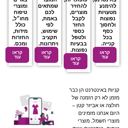
להחזיר
שמתאים
ומוצרי
מוצרים,
לכם
טיפוח
לקבל
באמת,
מחו״ל,
החזר
לפי
כולל
כספי
שימוש,
מידות,
ולטפל
תקציב
החזרות
בבעיות
ויתרונות.
ומכס.
נפוצות.
קראו
קראו
עוד
עוד
קראו
עוד
ט הן כבר
זמנה של
ר קטן –
ינים
וצרי