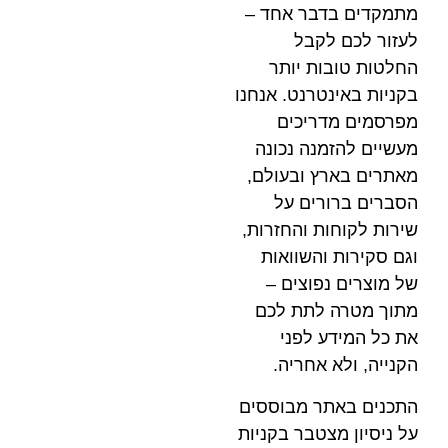
ר אחד –
בל
 יותר
נט. אנחנו
כים
 נכונה
ובעולם,
ם על
והחזרות,
שוואות
צים –
תת לכם
פני
ריה.
מבוססים
בר בקניות