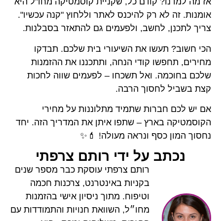
ודם כל, שקניית קוסמטיקה מחו"ל היא
ק להיכנס לאתר וללחוץ "קנה עכשיו".
שב, ולפעמים גם להתאזר בסבלנות.
 את השיעורי בית שלכם. תבדקו
קודי הנחה, ותתכננו את ההזמנות
ואל תשכחו – לפעמים שווה לחכות
וך הרבה.
ת שתמיד מתלוננות על מחירי
 – שתפו איתן את המדריך הזה. יחד
 ונראה מעולה! 💄✨
על ידי רותם צרפתי
רותם צרפתי עוסקת כבר מספר שנים
בקניות באינטרנט, צרכנות חכמה
וטיפוח. מתוך ניסיון אישי בהזמנות
מחו״ל, השוואת חנויות והתמודדות עם