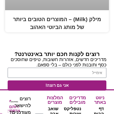
מילק (Milk) – המוצרים הטובים ביותר
 מותג הביוטי האהוב
נות חכם יותר באינטרנט?
, אזהרות חשובות, טיפים שחוסכים
פני כולם – בלי ספאם.
אני גם רוצה!
יכים
המלצות
רוצים
ילים
מוצרים
להישאר
רותם
טפליקס
שואב
צרפתי:
מעודכנים?
ירות
אבק