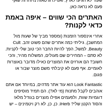
לארץ, ואפילו גרסאות מיוחדות שאף
ן.
כי שווים – איפה באמת
ת?
זמנות (ומספר מביך של שעות מול
המחשב), גיליתי כמה אתרים שהם פשוט זהב. Cult
משל, הפך להיות החבר הכי טוב שלי לקניות.
ים שם מעולים, המשלוח מהיר, והכי
ם את המוצרים כאילו מדובר באוצרות
ם לא קיבלתי משם מוצר שבור או
Look Fantastic הוא עוד אתר מדהים, במיוחד אם אתם
נות (מי לא?). הם תמיד מוסיפים
ולפעמים אפילו מוצרים בגודל מלא!
והסוד הקטן שלי? iHerb. כן, כן, לא רק ויטמינים – יש