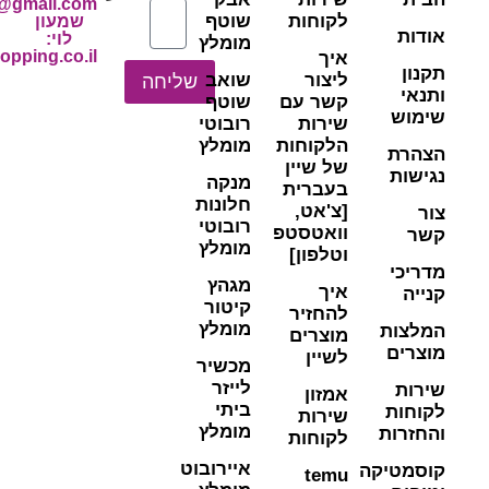
ishoppingils@gmail.com
קוחות
שוטף
שמעון
לוי:
מומלץ
shimon@www.ishopping.co.il
יך
יצור
שואב
שליחה
שר עם
שוטף
ירות
רובוטי
לקוחות
מומלץ
ל שיין
מנקה
עברית
חלונות
צ'אט,
רובוטי
ואטסטפ
מומלץ
טלפון]
מגהץ
יך
קיטור
החזיר
מומלץ
וצרים
שיין
מכשיר
לייזר
מזון
ביתי
ירות
מומלץ
קוחות
איירובוט
tem