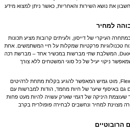
שבון את נושא השירות והאחריות, כאשר ניתן למצוא מידע
תבסס כמתחרה העיקרי של דייסון, ולעיתים קרובות מציע תכונות
וח טכנולוגיות פרקטיות שמקלות על חיי המשתמשים. אחת
הטכנולוגיות הבולטות של שארק היא ה-DuoClean, המשלבת שתי מברשות במכשיר אחד – מברשת רכה
אפשר ניקוי יעיל של כל סוגי המשטחים ללא צורך
תכונה ייחודית נוספת היא טכנולוגיית ה-Flexology, מוט גמיש המאפשר להגיע בקלות מתחת לרהיטים
 גם באיסוף שיער של חיות מחמד, הודות למברשות עם
וד שעוצמת היניקה של דגמי שארק עשויה להיות מעט פחות
רה מצוינת למחיר ונחשבים לבחירה פופולרית בקרב