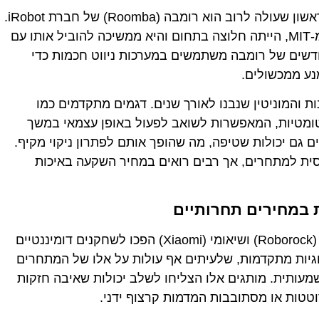
, השם הראשון שעולה לרוב הוא רומבה (Roomba) של חברת iRobot.
החברה, שהוקמה על ידי מומחים לרובוטיקה מ-MIT, הייתה חלוצה בתחום והיא ממשיכה להוביל אותו עם
החדשים של רומבה משתמשים במערכות ניווט חכמות כדי
נע ממכשולים.
ת והמוניטין שנבנו לאורך שנים. דגמים מתקדמים כמו
 וריקון אוטומטיות, המאפשרות לשואב לפעול באופן עצמאי במשך
 גם יכולות שטיפה, מה שהופך אותם לפתרון ניקוי מקיף.
סית למתחרים, אך רבים רואים במחיר השקעה באיכות
בשנים האחרונות, מותגים סיניים כמו רובורוק (Roborock) ושיאומי (Xiaomi) הפכו לשחקנים דומיננטיים
וגיות מתקדמות, שלעיתים אף עולות על אלו של המתחרים
מעותית. מותגים אלו הצליחו לשלב יכולות שאיבה חזקות
טטות או מסתובבות המדמות קרצוף ידני.