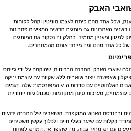
ואבי האבק
נק, שכל אחד מהם פיתח לעצמו מוניטין וקהל לקוחות
חו בשנים האחרונות גם מותגים חדשים המציעים פתרונות
 למגוון ומעניין מתמיד. בחלק זה נסקור את המותגים
ת של כל אחד מהם ומה מייחד אותם מהמתחרים.
ם שואבי האבק. החברה הבריטית, שהוקמה על ידי ג'יימס
ציקלון שאפשרה ייצור שואבים ללא שקיות עם עוצמת יניקה
קבועה. כיום, דייסון מובילה את קטגוריית השואבים האלחוטיים עם סדרות ה-V המפורסמות שלה. דגמים
ם דיגיטליים עוצמתיים, מערכות סינון מתקדמות וטכנולוגיות ייחודיות
בוהים ובהנדסת האנוש המוקפדת. השואבים של החברה ידועים
ודד בקלות עם שיער בעלי חיים ולכלוך עקשן משטיחים
מגיעים עם תג מחיר גבוה, מה שהופך את המותג לפחות