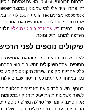
בתחום הרובוטי, iRobot מציע
זהו פתרון אידיאלי למי שמעוניין במוצר "שפש
Roborock מציעים את קדמת הטכנולוגיה
אתם חובבי טכנולוגיה ומחפשים את התכונות
מסין. בחירה ב
שואב אבק רובוטי מומלץ
תלויה 
העדפה למותג ותיק ומוכר.
שיקולים נוספים לפני הרכיש
לאחר שבחרתם את המותג והדגם המתאימים לכ
הסופית. אחד השיקולים החשובים הוא ההבחנ
כלל אחריות מקיפה ושירות תיקונים מקומי, ב
נכון במיוחד למותגים כמו דייסון, שבהם עלות 
בנוסף, חשוב לבדוק את האביזרים הנלווים המג
לשפר משמעותית את יעילות הניקוי במקומות ספ
אלחוטיים, קיומה של סוללה נשלפת נוספת יכו
הרבה יותר עבור בתים גדולים. בסופו של דב