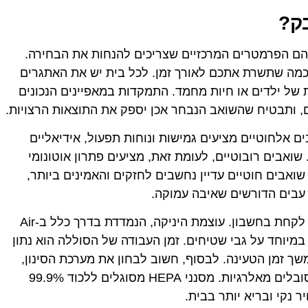
ק?
הם הפרמטרים המרכזיים שצריכים להנחות את הבחירה.
כמה שתשרת אתכם לאורך זמן. לכל בית יש את האתגרים
ת של ילדים או חיות מחמד. התמקדות במאפיינים הנכונים
, ותבטיח שהשואב הנבחר אכן יספק את התוצאות הרצויות.
ים אלחוטיים מציעים גמישות ונוחות תפעול, אידיאליים
שואבים רובוטיים, לעומת זאת, מציעים פתרון אוטונומי
אבים חוטיים עדיין נחשבים לחזקים והאמינים ביותר,
עבים הדורשים שאיבה עמוקה.
מעבר לסוג השואב, ישנם גורמים נוספים שיש לקחת בחשבון. עוצמת היניקה, הנמדדת בדרך כלל ב-Air
השואב, במיוחד על גבי שטיחים. זמן העבודה של הסוללה הוא נתון
 משך זמן הטעינה. לבסוף, חשוב לבחון את מערכת הסינון,
במיוחד עבור משפחות עם ילדים או אנשים הסובלים מאלרגיות. מסנני HEPA מסוגלים ללכוד 99.9%
 נקי ובריא יותר בבית.