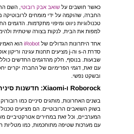
כאשר חושבים על
שואב אבק רובוטי
טכנולוגיות ניווט ומיפוי מתקדמות. הדגמים 
למפות את הבית, לנקות בצורה שיטתית ולהימ
אחד היתרונות הגדולים של
iRobot
הוא האמינו
סדרת ה-s וה-j מציעים תחנות עגינה
שבועות. בנוסף, חלק מהדגמים החדשים כוללים
עם זאת, דגמי הפרימיום של החברה יקרים יח
ובשקט נפשי.
Roborock ו-Xiaomi: חדשנות סינית במחירים תחרותיים
בשוק השואבים הרובוטיים. הם מציעים טכנול
המערביים, וכל זאת במחירים אטרקטיביים מש
עם מערכות שטיפה מתוחכמות, כמו מטליות רו