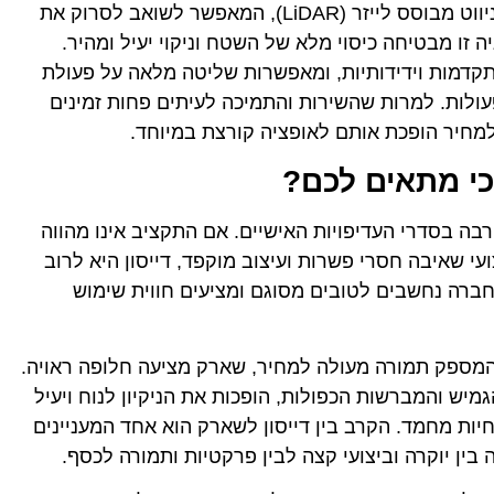
הטכנולוגיה המרכזית שתרמה להצלחתם היא ניווט מבוסס לייזר (LiDAR), המאפשר לשואב לסרוק את
 זו מבטיחה כיסוי מלא של השטח וניקוי יעיל ומהיר.
תקדמות וידידותיות, ומאפשרות שליטה מלאה על פעולת
פעולות. למרות שהשירות והתמיכה לעיתים פחות זמינים
מחיר הופכת אותם לאופציה קורצת במיוחד.
כי מתאים לכם?
בה בסדרי העדיפויות האישיים. אם התקציב אינו מהווה
עי שאיבה חסרי פשרות ועיצוב מוקפד, דייסון היא לרוב
ברה נחשבים לטובים מסוגם ומציעים חווית שימוש
מספק תמורה מעולה למחיר, שארק מציעה חלופה ראויה.
יש והמברשות הכפולות, הופכות את הניקיון לנוח ויעיל
וחיות מחמד. הקרב בין דייסון לשארק הוא אחד המעניינים
ין יוקרה וביצועי קצה לבין פרקטיות ותמורה לכסף.