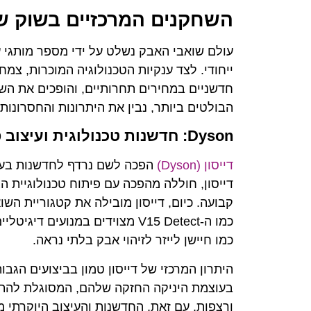
השחקנים המרכזיים בשוק ש
עולם שואבי האבק נשלט על ידי מספר מותגי ע
ייחודי. לצד ענקיות הטכנולוגיה המוכרות, צמ
חדשניים במחירים תחרותיים, והופכים את השוק
הבולטים ביותר, נבין את היתרונות והחסרונו
Dyson: חדשנות טכנולוגית ועיצוב פרימיום
דייסון (Dyson)
הפכה לשם נרדף לחדשנות בעול
דייסון, חוללה מהפכה עם פיתוח טכנולוגיית ה
כמו ה-V15 Detect מצוידים במנועי
כמו חיישן לייזר לזיהוי אבק בלתי נראה.
היתרון המרכזי של דייסון טמון בביצועים הג
בעוצמת היניקה החזקה שלהם, המסוגלת להתמ
ורצפות. עם זאת, החדשנות והעיצוב היוקרתי 