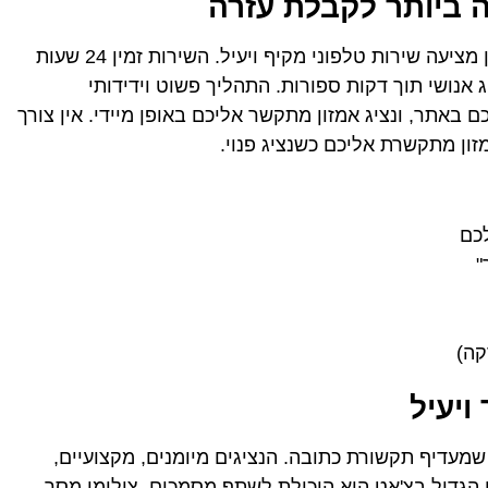
 ביותר לקבלת עזרה
בניגוד לרוב חברות המסחר האלקטרוני, אמזון מציעה שירות טלפוני מקיף ויעיל. השירות זמין 24 שעות
נציג אנושי תוך דקות ספורות. התהליך פשוט וידידותי
אתר, ונציג אמזון מתקשר אליכם באופן מיידי. אין צורך
זון מתקשרת אליכם כשנציג פנוי.
כם
"
קה)
ויעיל
 שמעדיף תקשורת כתובה. הנציגים מיומנים, מקצועיים,
ן הגדול בצ'אט הוא היכולת לשתף מסמכים, צילומי מסך